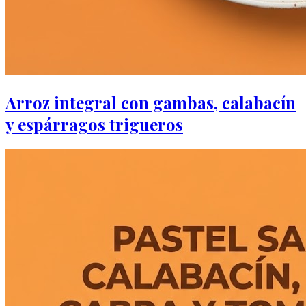
Arroz integral con gambas, calabacín
y espárragos trigueros