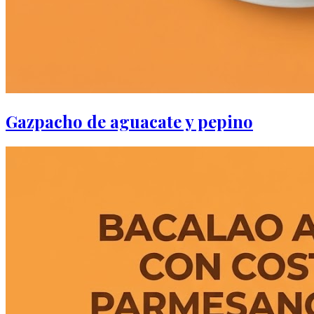
Gazpacho de aguacate y pepino