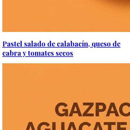
Pastel salado de calabacín, queso de
cabra y tomates secos