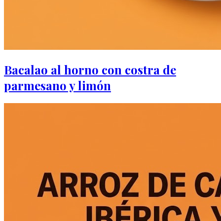
Bacalao al horno con costra de
parmesano y limón