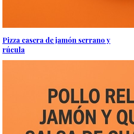
Pizza casera de jamón serrano y
rúcula