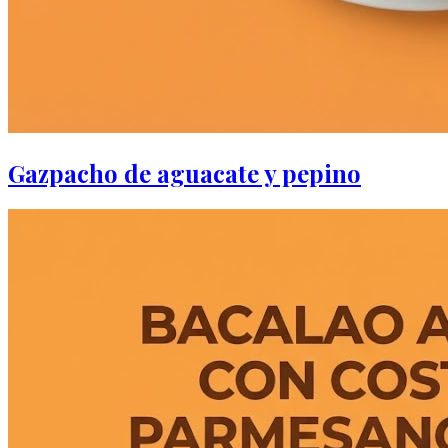
Gazpacho de aguacate y pepino