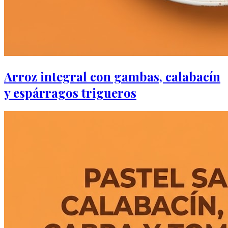
Arroz integral con gambas, calabacín
y espárragos trigueros