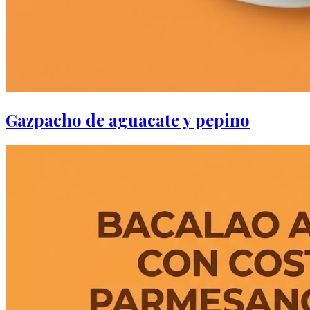
Gazpacho de aguacate y pepino