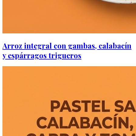
Arroz integral con gambas, calabacín
y espárragos trigueros