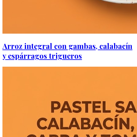
Arroz integral con gambas, calabacín
y espárragos trigueros