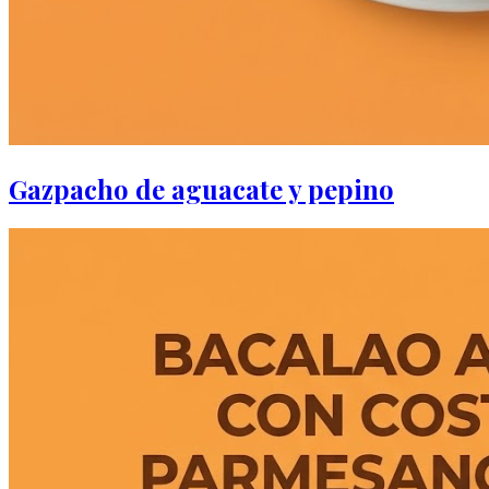
Gazpacho de aguacate y pepino