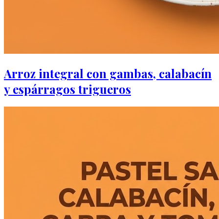
Arroz integral con gambas, calabacín
y espárragos trigueros