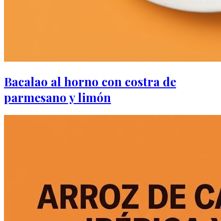
Bacalao al horno con costra de
parmesano y limón