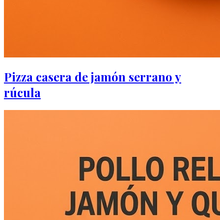
Pizza casera de jamón serrano y
rúcula