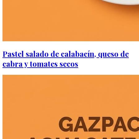
Pastel salado de calabacín, queso de
cabra y tomates secos