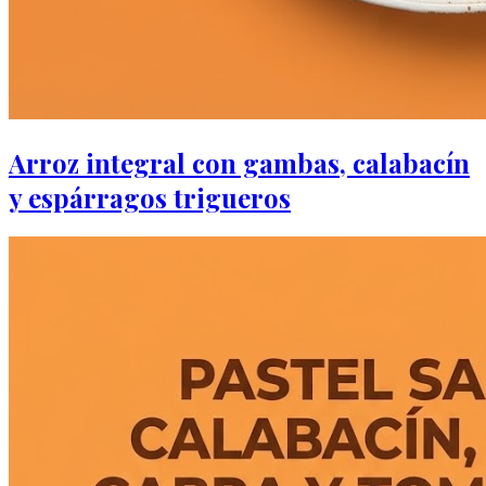
Arroz integral con gambas, calabacín
y espárragos trigueros