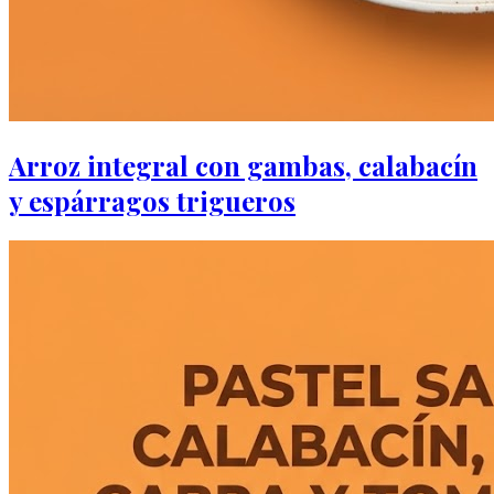
Arroz integral con gambas, calabacín
y espárragos trigueros