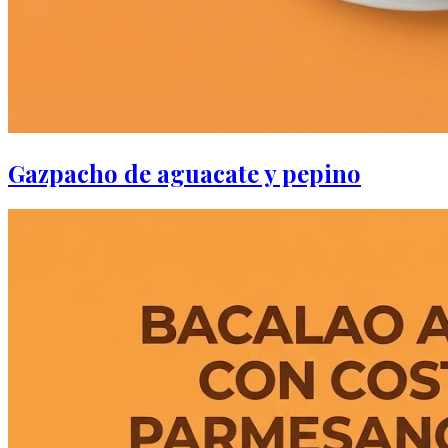
Gazpacho de aguacate y pepino