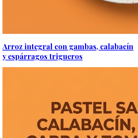
Arroz integral con gambas, calabacín
y espárragos trigueros