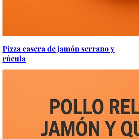
Pizza casera de jamón serrano y
rúcula