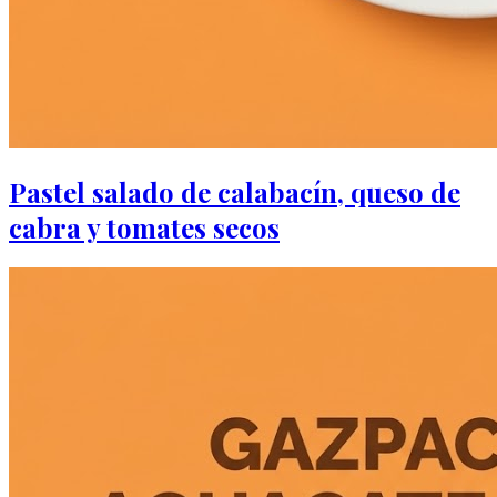
Pastel salado de calabacín, queso de
cabra y tomates secos