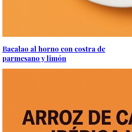
Bacalao al horno con costra de
parmesano y limón