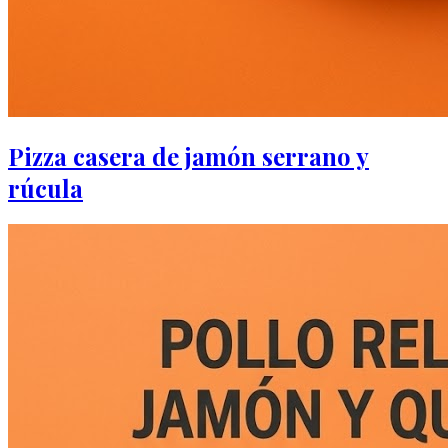
Pizza casera de jamón serrano y
rúcula