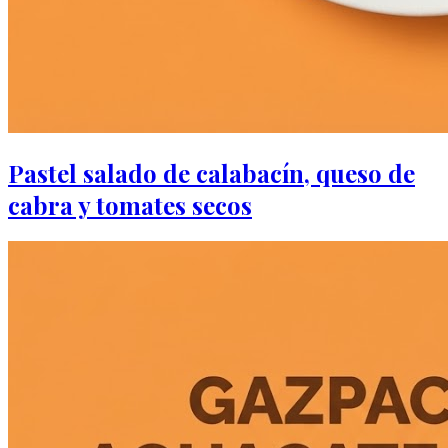
Pastel salado de calabacín, queso de
cabra y tomates secos