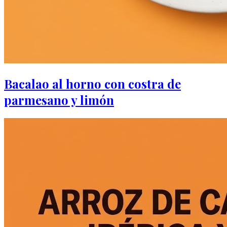
Bacalao al horno con costra de
parmesano y limón