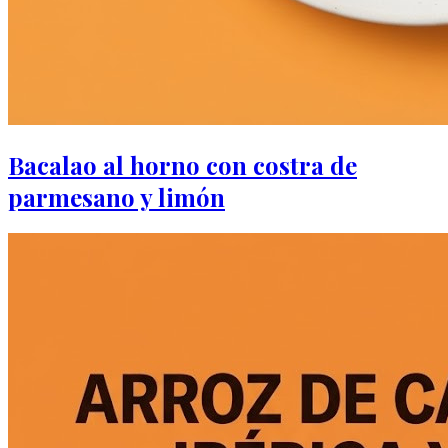
Bacalao al horno con costra de
parmesano y limón