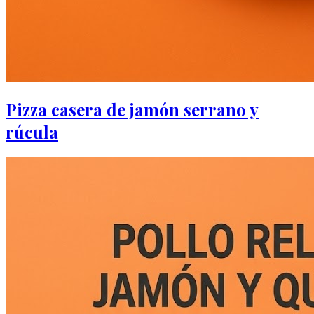
Pizza casera de jamón serrano y
rúcula