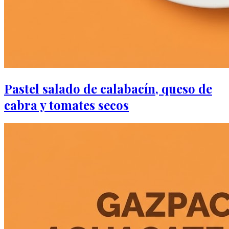
Pastel salado de calabacín, queso de
cabra y tomates secos