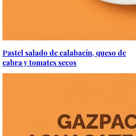
Pastel salado de calabacín, queso de
cabra y tomates secos