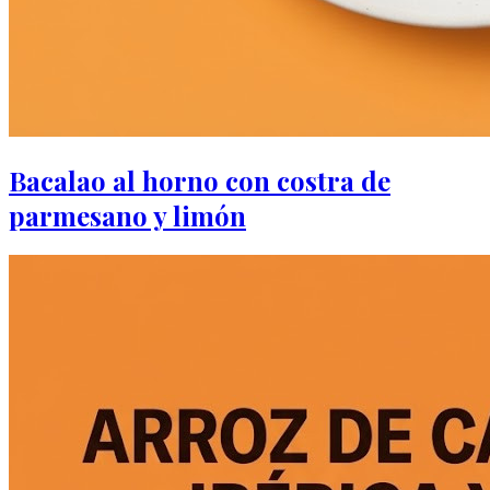
Bacalao al horno con costra de
parmesano y limón