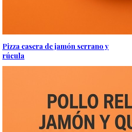
Pizza casera de jamón serrano y
rúcula