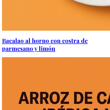
Bacalao al horno con costra de
parmesano y limón