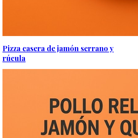
Pizza casera de jamón serrano y
rúcula