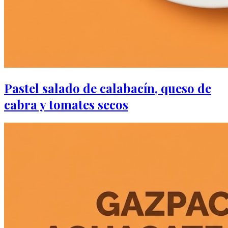
Pastel salado de calabacín, queso de
cabra y tomates secos