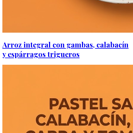
Arroz integral con gambas, calabacín
y espárragos trigueros