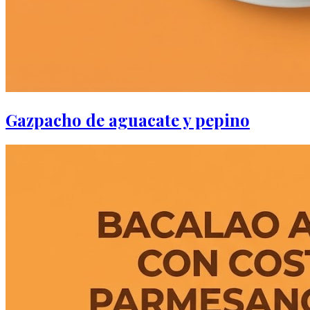
Gazpacho de aguacate y pepino