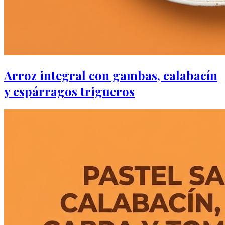
Arroz integral con gambas, calabacín
y espárragos trigueros