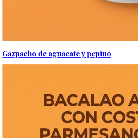
Gazpacho de aguacate y pepino