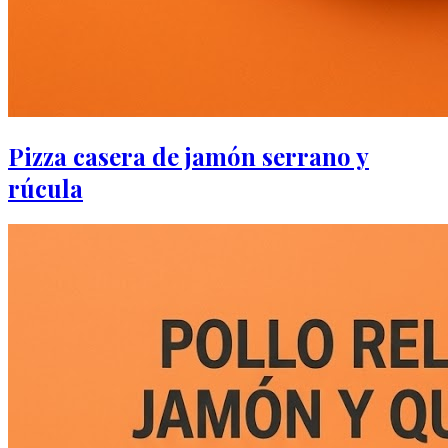
Pizza casera de jamón serrano y
rúcula