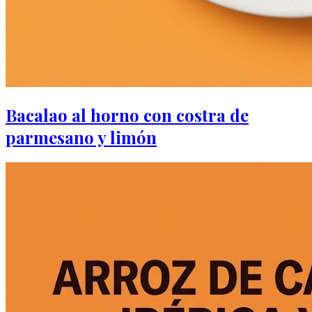
Bacalao al horno con costra de
parmesano y limón