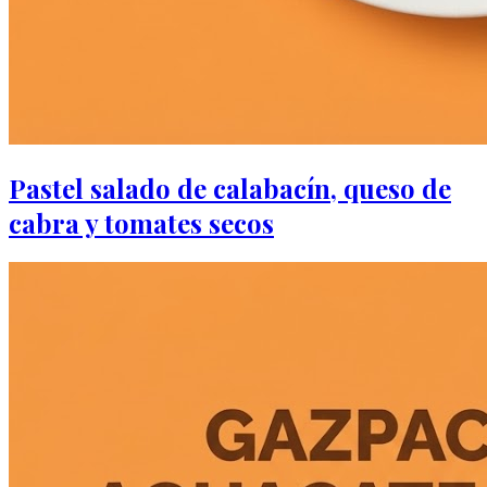
Pastel salado de calabacín, queso de
cabra y tomates secos