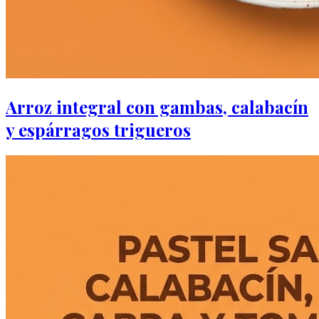
Arroz integral con gambas, calabacín
y espárragos trigueros