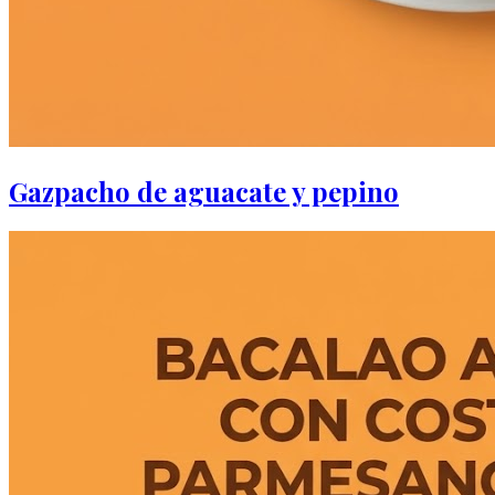
Gazpacho de aguacate y pepino