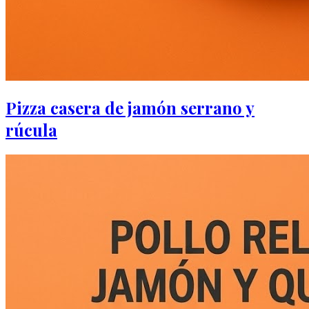
Pizza casera de jamón serrano y
rúcula