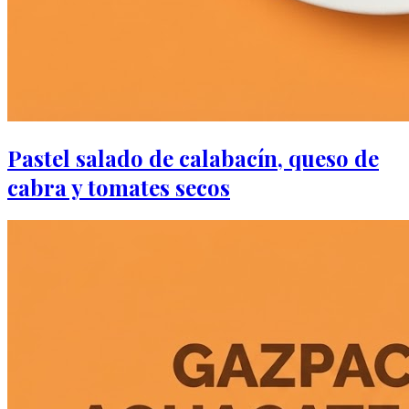
Pastel salado de calabacín, queso de
cabra y tomates secos