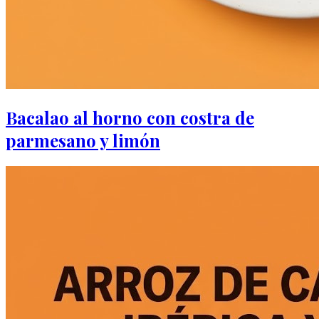
Bacalao al horno con costra de
parmesano y limón