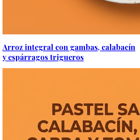
Arroz integral con gambas, calabacín
y espárragos trigueros