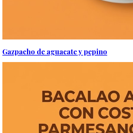
Gazpacho de aguacate y pepino