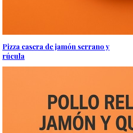
Pizza casera de jamón serrano y
rúcula