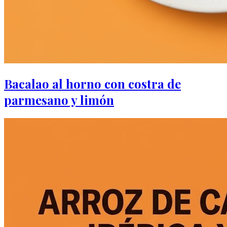
Bacalao al horno con costra de
parmesano y limón