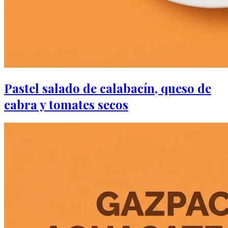
Pastel salado de calabacín, queso de
cabra y tomates secos