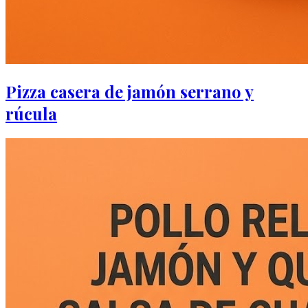
Pizza casera de jamón serrano y
rúcula