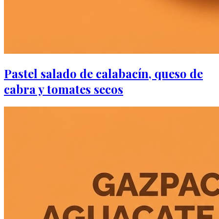
Pastel salado de calabacín, queso de
cabra y tomates secos