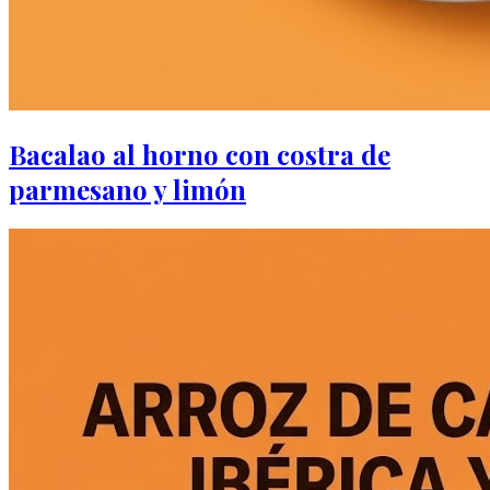
Bacalao al horno con costra de
parmesano y limón