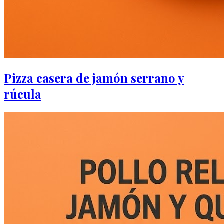
Pizza casera de jamón serrano y
rúcula