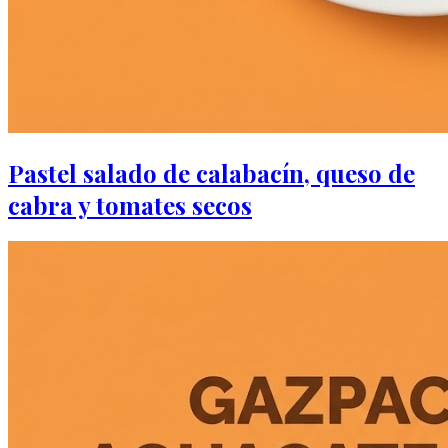
Pastel salado de calabacín, queso de
cabra y tomates secos