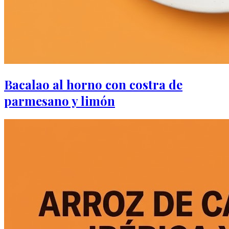
Bacalao al horno con costra de
parmesano y limón