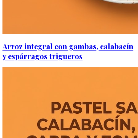
Arroz integral con gambas, calabacín
y espárragos trigueros