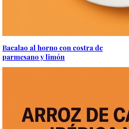
Bacalao al horno con costra de
parmesano y limón