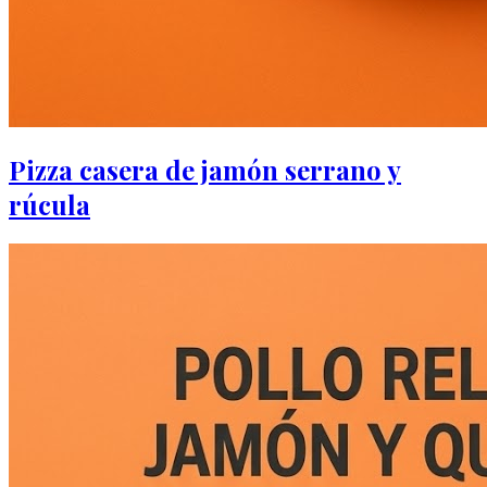
Pizza casera de jamón serrano y
rúcula