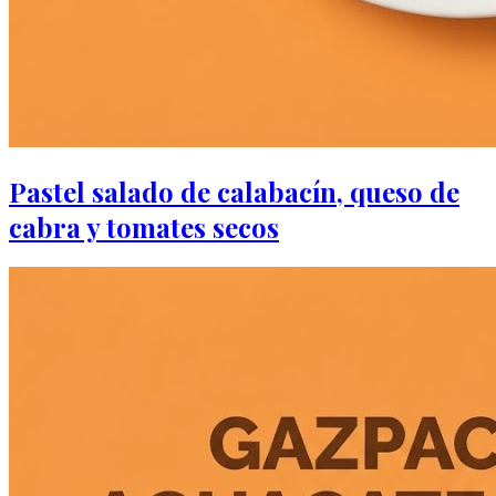
Pastel salado de calabacín, queso de
cabra y tomates secos