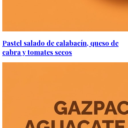
Pastel salado de calabacín, queso de
cabra y tomates secos