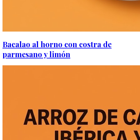
Bacalao al horno con costra de
parmesano y limón