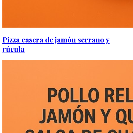
Pizza casera de jamón serrano y
rúcula