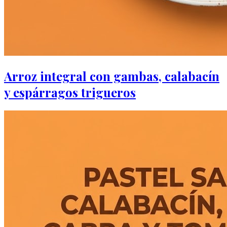
Arroz integral con gambas, calabacín
y espárragos trigueros