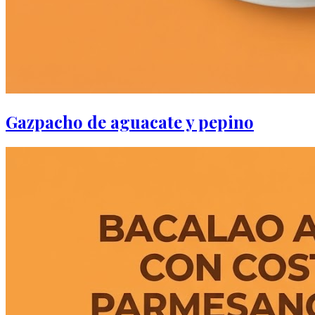
Gazpacho de aguacate y pepino